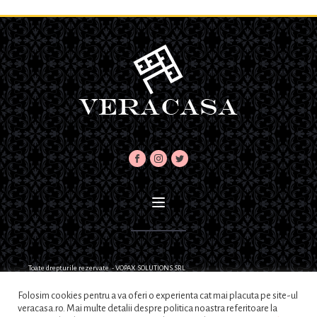
Toate drepturile rezervate - VOPAX SOLUTIONS SRL
Folosim cookies pentru a va oferi o experienta cat mai placuta pe site-ul
veracasa.ro. Mai multe detalii despre politica noastra referitoare la