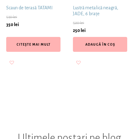
Scaun de terasă TATAMI
Lustră metalică neagră,
JADE, 6 brațe
530
lei
520
lei
350
lei
250
lei
CITEȘTE MAI MULT
ADAUGĂ ÎN COȘ
Ultimele postari pe blog