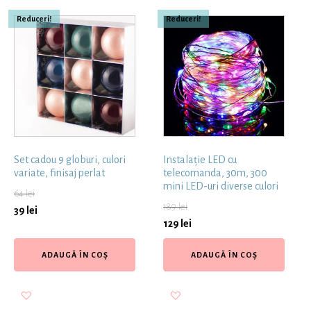
Reduceri!
Reduceri!
Set cadou 9 globuri, culori
Instalație LED cu
variate, finisaj perlat
telecomanda, 30m, 300
mini LED-uri diverse culori
64
lei
189
lei
39
lei
129
lei
ADAUGĂ ÎN COȘ
ADAUGĂ ÎN COȘ