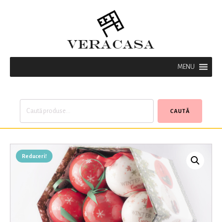
MENU
Caută
CAUTĂ
după:
Reduceri!