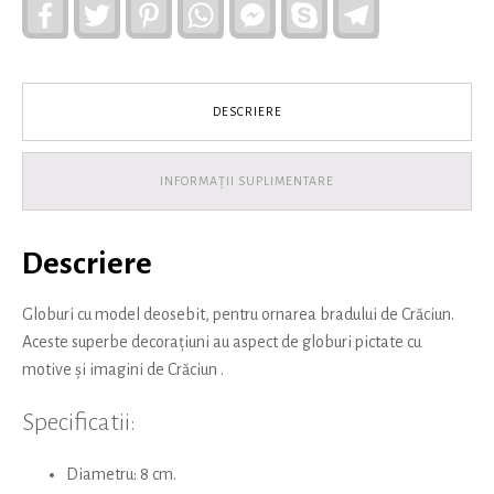
globuri
Facebook
Twitter
Pinterest
WhatsApp
Facebook
Skype
Telegram
Messenger
tradiționale
alb
și
roșu
DESCRIERE
INFORMAȚII SUPLIMENTARE
Descriere
Globuri cu model deosebit, pentru ornarea bradului de Crăciun.
Aceste superbe decorațiuni au aspect de globuri pictate cu
motive și imagini de Crăciun .
Specificatii:
Diametru: 8 cm.