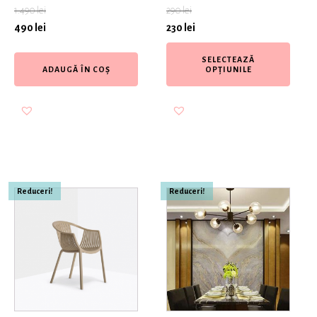
1.490
lei
290
lei
490
lei
230
lei
SELECTEAZĂ
ADAUGĂ ÎN COȘ
OPȚIUNILE
Reduceri!
Reduceri!