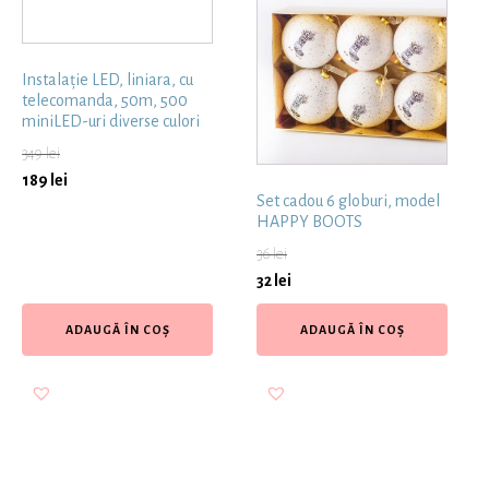
Instalație LED, liniara, cu
telecomanda, 50m, 500
miniLED-uri diverse culori
349
lei
189
lei
Set cadou 6 globuri, model
HAPPY BOOTS
36
lei
32
lei
ADAUGĂ ÎN COȘ
ADAUGĂ ÎN COȘ