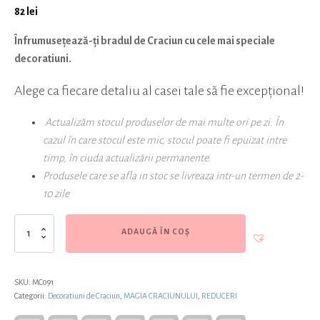
82
lei
Înfrumusețează-ți bradul de Craciun cu cele mai speciale
decoratiuni.
Alege ca fiecare detaliu al casei tale să fie excepțional!
Actualizăm stocul produselor de mai multe ori pe zi. În
cazul în care stocul este mic, stocul poate fi epuizat intre
timp, în ciuda actualizării permanente.
Produsele care se afla in stoc se livreaza intr-un termen de 2-
10 zile
Cantitate
ADAUGĂ ÎN COȘ
Set
cadou,
14
globuri
SKU:
MC091
deosebite,
Categorii:
Decoratiuni de Craciun
,
MAGIA CRACIUNULUI
,
REDUCERI
model