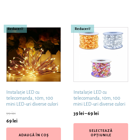
Reduceri!
Reduceri!
Instalație LED cu
Instalație LED cu
telecomanda, 10m, 100
telecomanda, 10m, 100
mini LED-uri diverse culori
mini LED-uri diverse culori
99
lei
39
lei
–
69
lei
69
lei
SELECTEAZĂ
ADAUGĂ ÎN COȘ
OPȚIUNILE