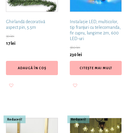
Ghirlandă decorativă
Instalație LED, multicolor,
aspect pin, 5.5m
tip franjuri cu telecomanda,
fir cupru, lungime 2m, 600
30
lei
LED-uri
17
lei
380
lei
230
lei
ADAUGĂ ÎN COȘ
CITEȘTE MAI MULT
Reduceri!
Reduceri!