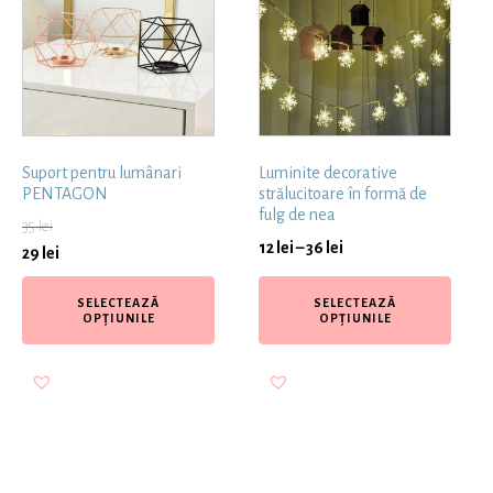
Suport pentru lumânari
Luminite decorative
PENTAGON
strălucitoare în formă de
fulg de nea
35
lei
12
lei
–
36
lei
29
lei
SELECTEAZĂ
SELECTEAZĂ
OPȚIUNILE
OPȚIUNILE