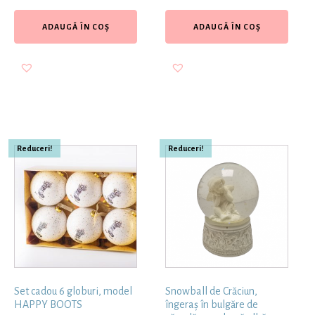
ADAUGĂ ÎN COȘ
ADAUGĂ ÎN COȘ
Reduceri!
Reduceri!
Set cadou 6 globuri, model
Snowball de Crăciun,
HAPPY BOOTS
îngeraș în bulgăre de