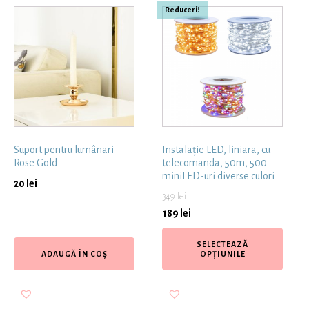
Reduceri!
Suport pentru lumânari
Instalație LED, liniara, cu
Rose Gold
telecomanda, 50m, 500
miniLED-uri diverse culori
20
lei
349
lei
189
lei
SELECTEAZĂ
ADAUGĂ ÎN COȘ
OPȚIUNILE