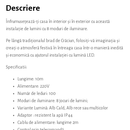
Descriere
Înfrumusețează-ți casa în interior și în exterior cu această
instalație de lumini cu 8 moduri de iluminare.
Pe lângă tradiționalul brad de Crăciun, folosiți-vă imaginația și
creați o atmosferă festivă în întreaga casa într-o manieră inedită
și economică cu ajutorul instalației cu lumină LED.
Specificatii:
Lungime: 10m
Alimentare: 220V
Număr de leduri: 100
Moduri de iluminare: 8 jocuri de lumini;
Variante Lumină: Alb Cald, Alb rece sau multicolor
Adaptor : rezistent la apă IP44
Cablu de alimentare: lungime 2m
Control prin telecomandă