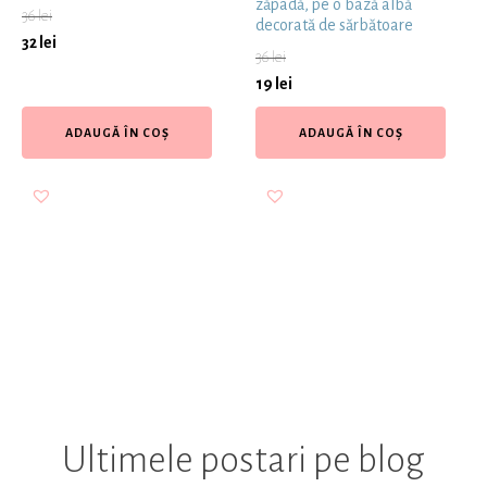
zăpadă, pe o bază albă
36
lei
decorată de sărbătoare
32
lei
36
lei
19
lei
ADAUGĂ ÎN COȘ
ADAUGĂ ÎN COȘ
Ultimele postari pe blog