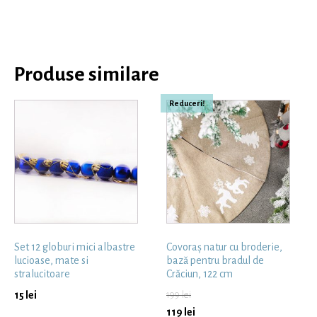
Produse similare
Reduceri!
Set 12 globuri mici albastre
Covoraș natur cu broderie,
lucioase, mate si
bază pentru bradul de
stralucitoare
Crăciun, 122 cm
15
lei
199
lei
119
lei