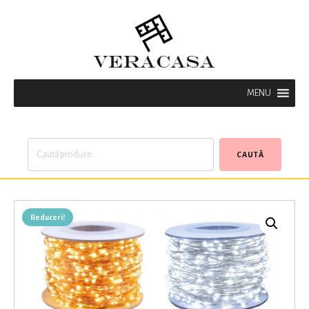
MENU
Caută
CAUTĂ
după:
Reduceri!