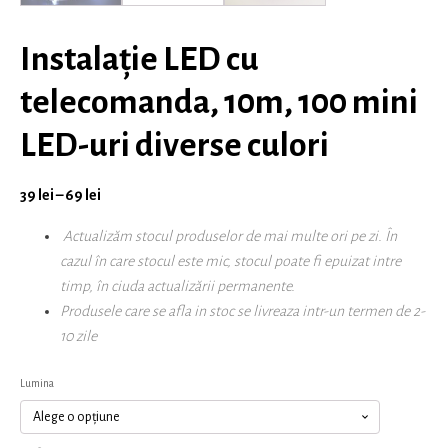
Instalație LED cu
telecomanda, 10m, 100 mini
LED-uri diverse culori
39
lei
–
69
lei
Actualizăm stocul produselor de mai multe ori pe zi. În
cazul în care stocul este mic, stocul poate fi epuizat intre
timp, în ciuda actualizării permanente.
Produsele care se afla in stoc se livreaza intr-un termen de 2-
10 zile
Lumina