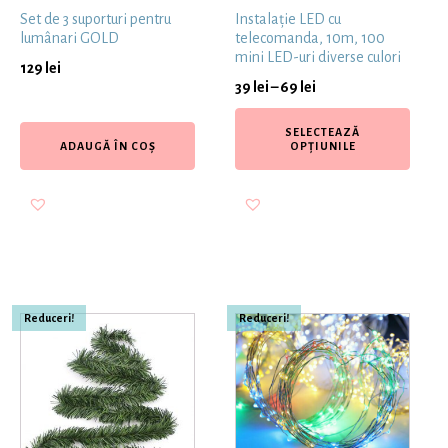
Set de 3 suporturi pentru
Instalație LED cu
lumânari GOLD
telecomanda, 10m, 100
mini LED-uri diverse culori
129
lei
39
lei
–
69
lei
SELECTEAZĂ
ADAUGĂ ÎN COȘ
OPȚIUNILE
Reduceri!
Reduceri!