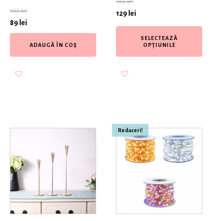
189
lei
190
lei
129
lei
89
lei
SELECTEAZĂ
ADAUGĂ ÎN COȘ
OPȚIUNILE
Reduceri!