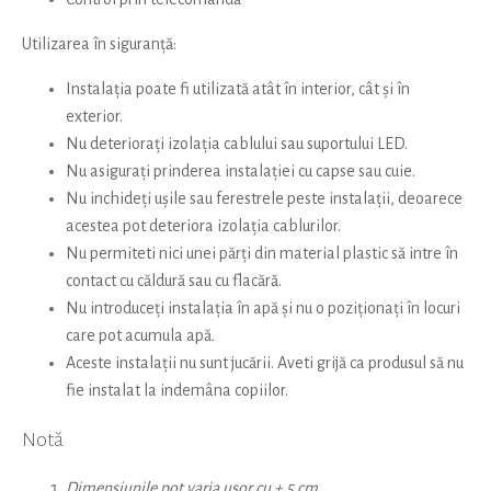
Utilizarea în siguranță:
Instalația poate fi utilizată atât în interior, cât și în
exterior.
Nu deteriorați izolația cablului sau suportului LED.
Nu asigurați prinderea instalației cu capse sau cuie.
Nu inchideți ușile sau ferestrele peste instalații, deoarece
acestea pot deteriora izolația cablurilor.
Nu permiteti nici unei părți din material plastic să intre în
contact cu căldură sau cu flacără.
Nu introduceți instalația în apă și nu o poziționați în locuri
care pot acumula apă.
Aceste instalații nu sunt jucării. Aveti grijă ca produsul să nu
fie instalat la indemâna copiilor.
Notă
Dimensiunile pot varia ușor cu ± 5 cm.