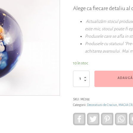
Alege ca fiecare detaliu al 
Actualizăm stocul produselo
este mic, stocul poate fi e
Produsele care se afla in st
Produsele cu statusul "Pre
achitarea avansului. Mai m
10 în stoc
Cantitate
ADAUGĂ 
Set
4
globuri
albastre,
SKU:
MC092
cu
Categorii:
Decoratiuni de Craciun
,
MAGIA CR
diametru
de
Facebook
Twitter
Pinterest
Wh
7cm