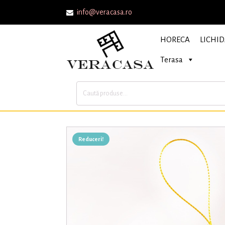
info@veracasa.ro
HORECA
LICHID
Terasa
Caută
după:
Reduceri!