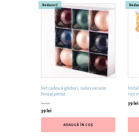
Reduceri!
Reduc
Set cadou 9 globuri, culori variate,
Insta
finisaj perlat
100 m
64
lei
39
lei
39
lei
ADAUGĂ ÎN COȘ