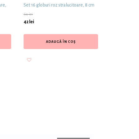
are,
Set 16 globuri roz stralucitoare, 8 cm
64
lei
42
lei
ADAUGĂ ÎN COȘ