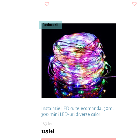
Reduceri!
Instalație LED cu telecomanda, 30m,
300 mini LED-uri diverse culori
189
lei
129
lei