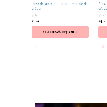
Husă de sticlă in culori tradiționale de
Set 6
Crăciun
GOL
30
lei
36
lei
22
lei
24
lei
SELECTEAZĂ OPȚIUNILE