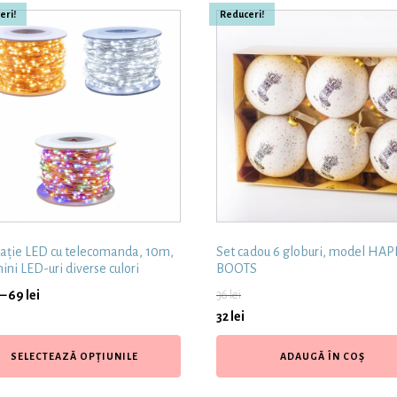
eri!
Reduceri!
lație LED cu telecomanda, 10m,
Set cadou 6 globuri, model HA
ini LED-uri diverse culori
BOOTS
–
69
lei
36
lei
32
lei
SELECTEAZĂ OPȚIUNILE
ADAUGĂ ÎN COȘ