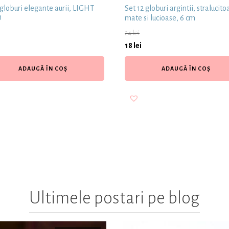
 globuri elegante aurii, LIGHT
Set 12 globuri argintii, stralucito
D
mate si lucioase, 6 cm
24
lei
18
lei
ADAUGĂ ÎN COȘ
ADAUGĂ ÎN COȘ
Ultimele postari pe blog