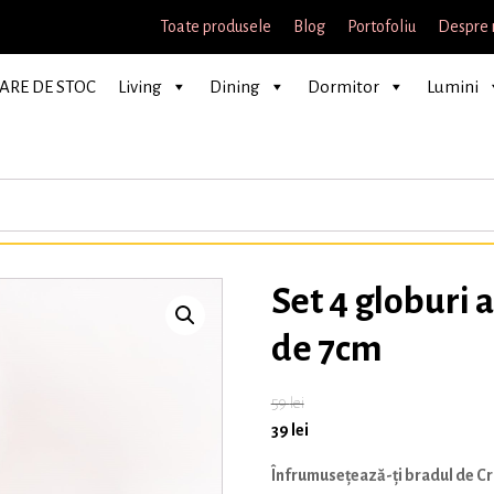
Toate produsele
Blog
Portofoliu
Despre 
ARE DE STOC
Living
Dining
Dormitor
Lumini
Set 4 globuri 
de 7cm
59
lei
39
lei
Înfrumusețează-ți bradul de Cra