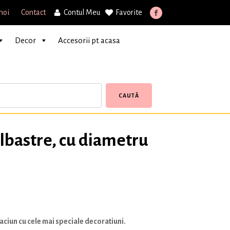
noi
Contact
Contul Meu
Favorite
Decor
Accesorii pt acasa
CAUTĂ
albastre, cu diametru
ciun cu cele mai speciale decoratiuni.