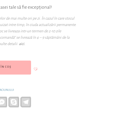
casei tale să fie excepțional!
r de mai multe ori pe zi. În cazul în care stocul
puizat intre timp, în ciuda actualizării permanente.
oc se livreaza intr-un termen de 2-10 zile
-comandă" se livrează în 4 – 9 săptămâni de la
ulte detalii
aici.
ÎN COȘ
ACIUNULUI
atsApp
Facebook
Skype
Telegram
Messenger