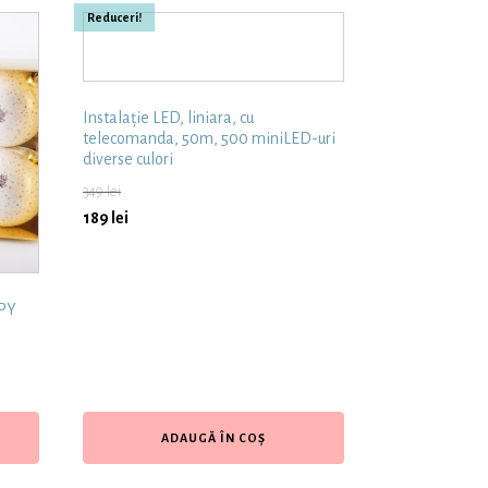
Reduceri!
Instalație LED, liniara, cu
telecomanda, 50m, 500 miniLED-uri
diverse culori
349
lei
189
lei
PPY
ADAUGĂ ÎN COȘ