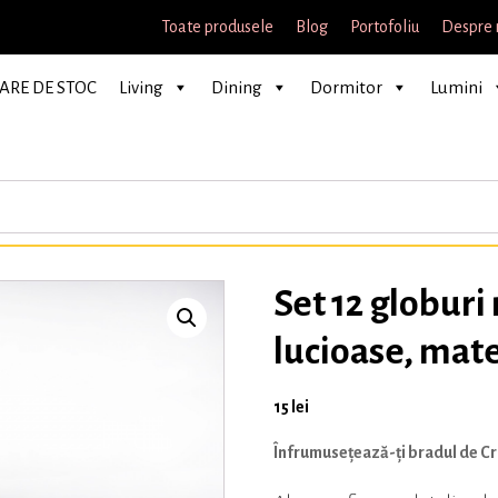
Toate produsele
Blog
Portofoliu
Despre 
ARE DE STOC
Living
Dining
Dormitor
Lumini
Set 12 globuri
lucioase, mate
15
lei
Înfrumusețează-ți bradul de Cra