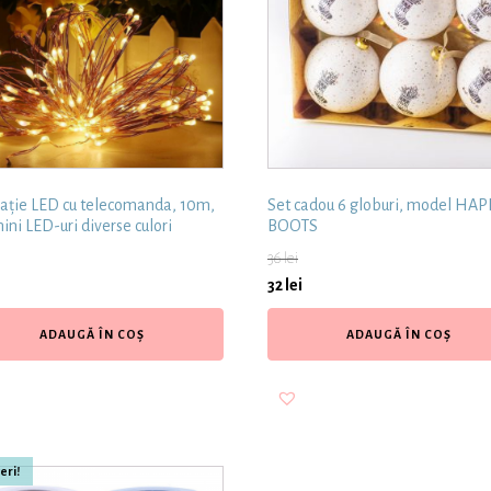
lație LED cu telecomanda, 10m,
Set cadou 6 globuri, model HA
ini LED-uri diverse culori
BOOTS
36
lei
32
lei
ADAUGĂ ÎN COȘ
ADAUGĂ ÎN COȘ
eri!