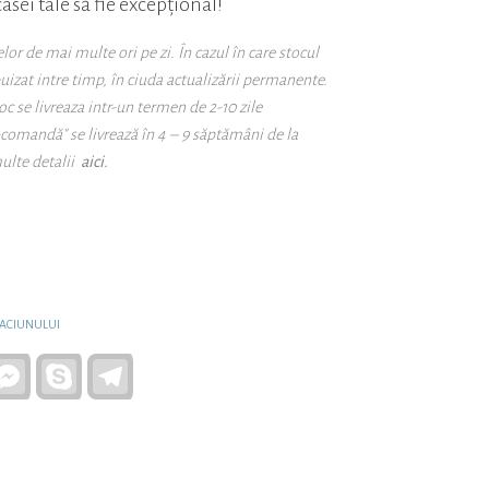
casei tale să fie excepțional!
r de mai multe ori pe zi. În cazul în care stocul
puizat intre timp, în ciuda actualizării permanente.
oc se livreaza intr-un termen de 2-10 zile
-comandă" se livrează în 4 – 9 săptămâni de la
ulte detalii
aici.
ACIUNULUI
atsApp
Facebook
Skype
Telegram
Messenger