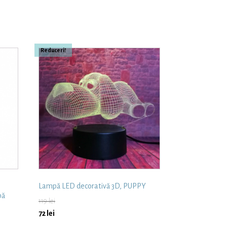
Reduceri!
Lampă LED decorativă 3D, PUPPY
bă
119
lei
72
lei