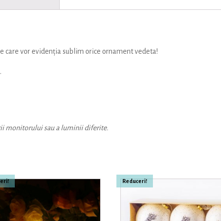
ice care vor evidenția sublim orice ornament vedeta!
.
ii monitorului sau a luminii diferite.
eri!
Reduceri!