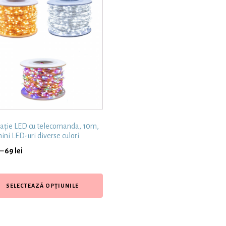
lație LED cu telecomanda, 10m,
ini LED-uri diverse culori
–
69
lei
SELECTEAZĂ OPȚIUNILE