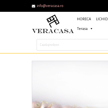
info@veracasa.ro
HORECA
LICHID
Terasa
Caută
după: