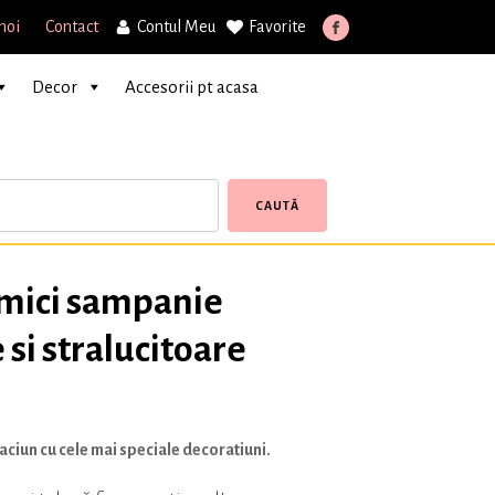
noi
Contact
Contul Meu
Favorite
Decor
Accesorii pt acasa
CAUTĂ
 mici sampanie
 si stralucitoare
ciun cu cele mai speciale decoratiuni.