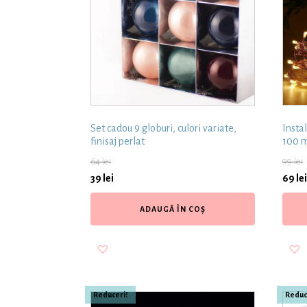
Set cadou 9 globuri, culori variate,
Insta
finisaj perlat
100 m
64
lei
99
lei
39
lei
69
lei
ADAUGĂ ÎN COȘ
Reduceri!
Reduc