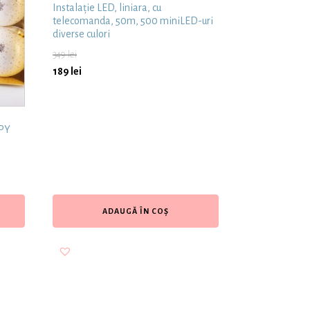
Instalație LED, liniara, cu
telecomanda, 50m, 500 miniLED-uri
diverse culori
349
lei
189
lei
PPY
ADAUGĂ ÎN COȘ