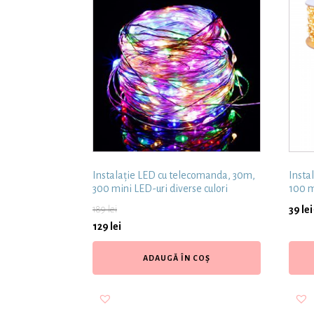
Instalație LED cu telecomanda, 30m,
Insta
300 mini LED-uri diverse culori
100 m
189
lei
39
lei
129
lei
ADAUGĂ ÎN COȘ