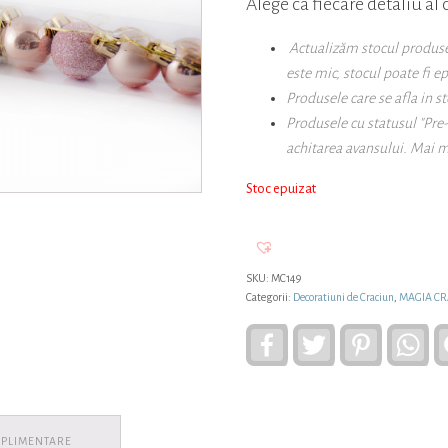
Alege ca fiecare detaliu al 
Actualizăm stocul produselo
este mic, stocul poate fi e
Produsele care se afla in st
Produsele cu statusul "Pre
achitarea avansului. Mai m
Stoc epuizat
SKU:
MC149
Categorii:
Decoratiuni de Craciun
,
MAGIA CR
Facebook
Twitter
Pinterest
Wh
UPLIMENTARE