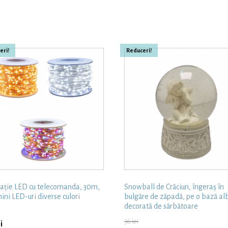
eri!
Reduceri!
lație LED cu telecomanda, 30m,
Snowball de Crăciun, îngeraș în
ini LED-uri diverse culori
bulgăre de zăpadă, pe o bază al
decorată de sărbătoare
36
lei
i