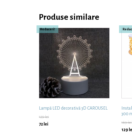
Produse similare
Reduceri!
Reduc
Lampă LED decorativă 3D CAROUSEL
Insta
300 m
129
lei
189
lei
72
lei
129
le