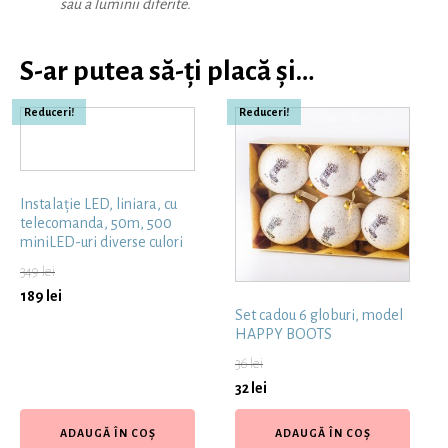
sau a luminii diferite.
S-ar putea să-ți placă și…
Reduceri!
Reduceri!
Instalație LED, liniara, cu
telecomanda, 50m, 500
miniLED-uri diverse culori
349
lei
189
lei
Set cadou 6 globuri, model
HAPPY BOOTS
36
lei
32
lei
ADAUGĂ ÎN COȘ
ADAUGĂ ÎN COȘ