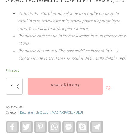
Alege ca fiecare detaliu al casei tale să fie excepțional!
Actualizăm stocul produselor de mai multe ori pe zi. În
cazul în care stocul este mic, stocul poate fi epuizat intre
timp, în ciuda actualizării permanente.
Produsele care se afla in stoc se livreaza intr-un termen de 2-
10 zile
Produsele cu statusul "Pre-comandă" se livrează în 4 – 9
săptămâni de la achitarea avansului. Mai multe detalii
aici.
5 în stoc
Cantitate
ADAUGĂ ÎN COȘ
Set
12
globuri
mici
SKU:
MC106
maron
Categorii:
Decoratiuni de Craciun
,
MAGIA CRACIUNULUI
lucioase,
mate
Facebook
Twitter
Pinterest
WhatsApp
Facebook
Skype
Telegram
Messenger
si