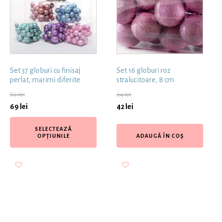
Set 37 globuri cu finisaj
Set 16 globuri roz
perlat, marimi diferite
stralucitoare, 8 cm
89
lei
64
lei
69
lei
42
lei
SELECTEAZĂ
OPȚIUNILE
ADAUGĂ ÎN COȘ