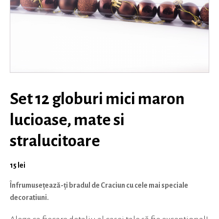
Set 12 globuri mici maron
lucioase, mate si
stralucitoare
15
lei
Înfrumusețează-ți bradul de Craciun cu cele mai speciale
decoratiuni.