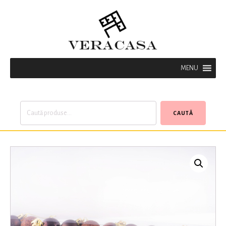
MENU
Caută
CAUTĂ
după: