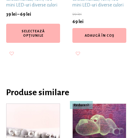
mini LED-uri diverse culori
mini LED-uri diverse culori
39
lei
–
69
lei
99
lei
69
lei
SELECTEAZĂ
OPȚIUNILE
ADAUGĂ ÎN COȘ
Produse similare
Reduceri!