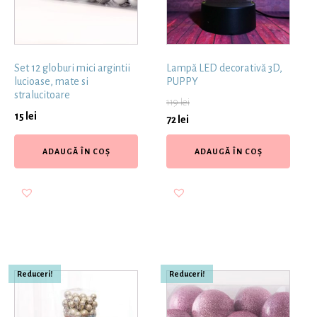
Set 12 globuri mici argintii
Lampă LED decorativă 3D,
lucioase, mate si
PUPPY
stralucitoare
119
lei
15
lei
72
lei
ADAUGĂ ÎN COȘ
ADAUGĂ ÎN COȘ
Reduceri!
Reduceri!