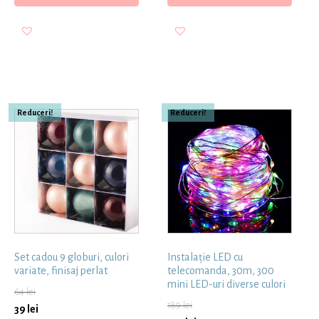
Reduceri!
Reduceri!
Set cadou 9 globuri, culori
Instalație LED cu
variate, finisaj perlat
telecomanda, 30m, 300
mini LED-uri diverse culori
64
lei
189
lei
39
lei