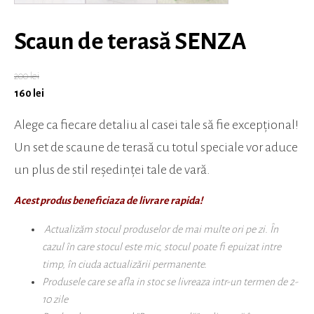
Scaun de terasă SENZA
200
lei
160
lei
Alege ca fiecare detaliu al casei tale să fie excepțional!
Un set de scaune de terasă cu totul speciale vor aduce
un plus de stil reședinței tale de vară.
Acest produs beneficiaza de livrare rapida!
Actualizăm stocul produselor de mai multe ori pe zi. În
cazul în care stocul este mic, stocul poate fi epuizat intre
timp, în ciuda actualizării permanente.
Produsele care se afla in stoc se livreaza intr-un termen de 2-
10 zile