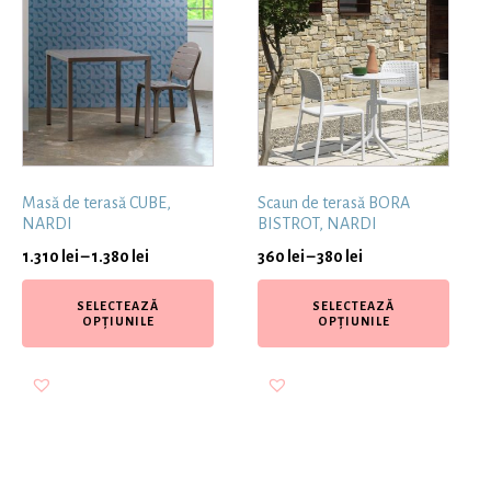
Masă de terasă CUBE,
Scaun de terasă BORA
NARDI
BISTROT, NARDI
1.310
lei
–
1.380
lei
360
lei
–
380
lei
SELECTEAZĂ
SELECTEAZĂ
OPȚIUNILE
OPȚIUNILE