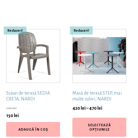
Reduceri!
Reduceri!
Scaun de terasă SEDIA
Masă de terasă STEP, mai
CRETA, NARDI
multe culori, NARDI
170
lei
420
lei
–
470
lei
150
lei
SELECTEAZĂ
ADAUGĂ ÎN COȘ
OPȚIUNILE