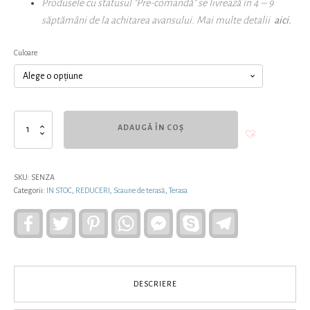
Produsele cu statusul "Pre-comandă" se livrează în 4 – 9
săptămâni de la achitarea avansului. Mai multe detalii
aici.
Culoare
Cantitate
ADAUGĂ ÎN COȘ
Scaun
de
terasă
SENZA
SKU:
SENZA
Categorii:
IN STOC
,
REDUCERI
,
Scaune de terasă
,
Terasa
Facebook
Twitter
Pinterest
WhatsApp
Facebook
Skype
Telegram
Messenger
DESCRIERE