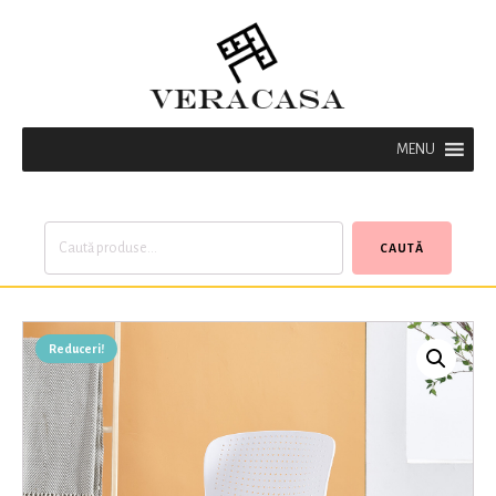
MENU
Caută
CAUTĂ
după:
Reduceri!