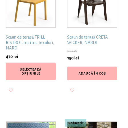
Scaun de terasă TRILL
Scaun de terasă CRETA
BISTROT, mai multe culori,
WICKER, NARDI
NARDI
180
lei
470
lei
150
lei
SELECTEAZĂ
OPȚIUNILE
ADAUGĂ ÎN COȘ
Reduceri!