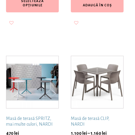
SELECTEAZĂ
OPȚIUNILE
ADAUGĂ ÎN COȘ
Masă de terasă SPRITZ,
Masă de terasă CLIP,
mai multe culori, NARDI
NARDI
470
lei
1.100
lei
–
1.160
lei