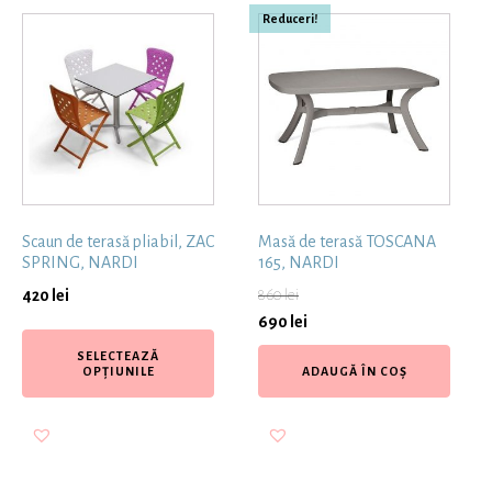
Reduceri!
Scaun de terasă pliabil, ZAC
Masă de terasă TOSCANA
SPRING, NARDI
165, NARDI
420
lei
860
lei
690
lei
SELECTEAZĂ
OPȚIUNILE
ADAUGĂ ÎN COȘ