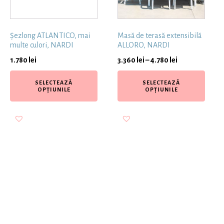
Șezlong ATLANTICO, mai
Masă de terasă extensibilă
multe culori, NARDI
ALLORO, NARDI
1.780
lei
3.360
lei
–
4.780
lei
SELECTEAZĂ
SELECTEAZĂ
OPȚIUNILE
OPȚIUNILE