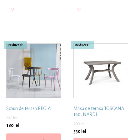
Reduceri!
Reduceri!
Scaun de terasă REGIA
Masă de terasă TOSCANA
160, NARDI
220
lei
760
lei
180
lei
530
lei