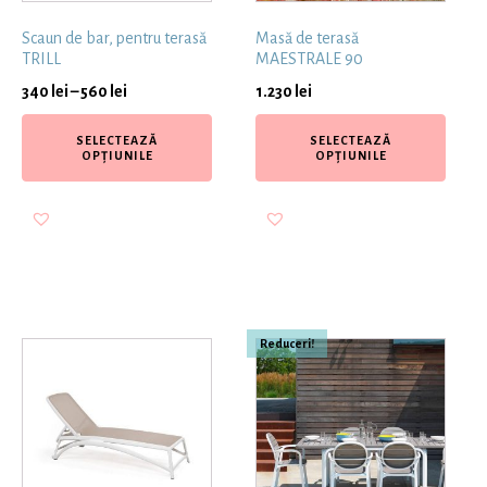
Scaun de bar, pentru terasă
Masă de terasă
TRILL
MAESTRALE 90
340
lei
–
560
lei
1.230
lei
SELECTEAZĂ
SELECTEAZĂ
OPȚIUNILE
OPȚIUNILE
Reduceri!