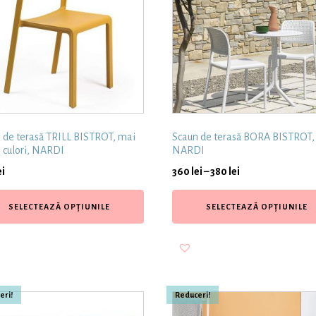
 de terasă TRILL BISTROT, mai
Scaun de terasă BORA BISTROT,
 culori, NARDI
NARDI
ei
360
lei
–
380
lei
SELECTEAZĂ OPȚIUNILE
SELECTEAZĂ OPȚIUNILE
eri!
Reduceri!