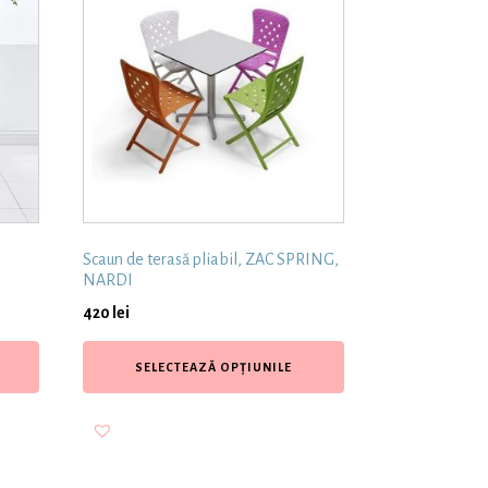
Scaun de terasă pliabil, ZAC SPRING,
NARDI
420
lei
SELECTEAZĂ OPȚIUNILE