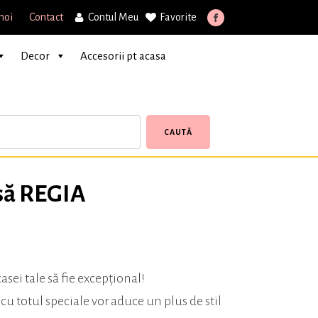
noi
Contact
Contul Meu
Favorite
Decor
Accesorii pt acasa
CAUTĂ
să REGIA
casei tale să fie excepțional!
cu totul speciale vor aduce un plus de stil