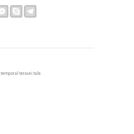
atsApp
Facebook
Skype
Telegram
Messenger
atemporal terasei tale.