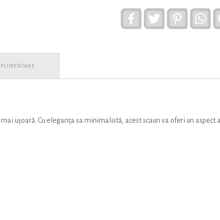
Facebook
Twitter
Pinterest
Wh
UPLIMENTARE
 mai ușoară. Cu eleganța sa minimalistă, acest scaun va oferi un aspect 