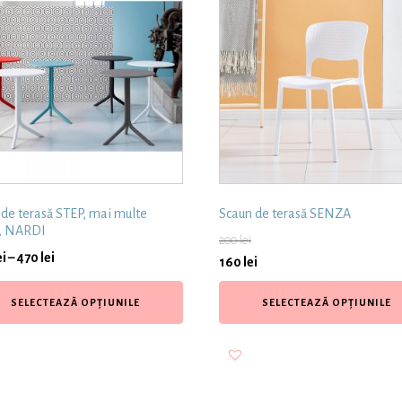
de terasă STEP, mai multe
Scaun de terasă SENZA
i, NARDI
200
lei
ei
–
470
lei
160
lei
SELECTEAZĂ OPȚIUNILE
SELECTEAZĂ OPȚIUNILE