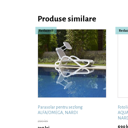
Produse similare
Reduceri!
Reduc
Parasolar pentru sezlong
Fotoli
ALFA/OMEGA, NARDI
AQUAM
NAR
290
lei
690
l
230
lei