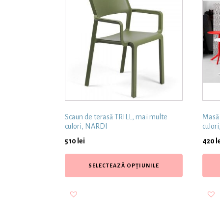
Scaun de terasă TRILL, mai multe
Masă 
culori, NARDI
culor
510
lei
420
l
SELECTEAZĂ OPȚIUNILE