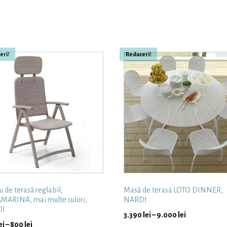
eri!
Reduceri!
u de terasă reglabil,
Masă de terasă LOTO DINNER,
ARINA, mai multe culori,
NARDI
DI
3.390
lei
–
9.000
lei
ei
–
800
lei