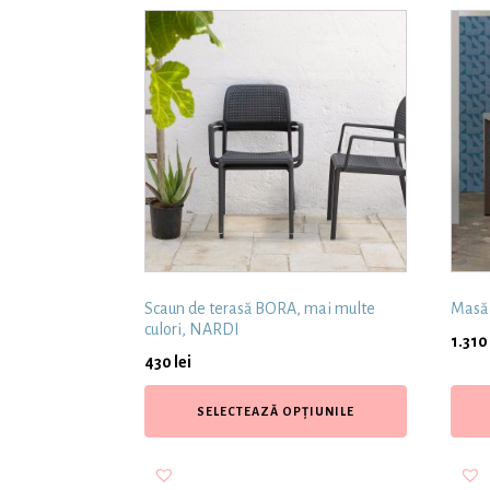
Scaun de terasă BORA, mai multe
Masă 
culori, NARDI
1.310
430
lei
SELECTEAZĂ OPȚIUNILE