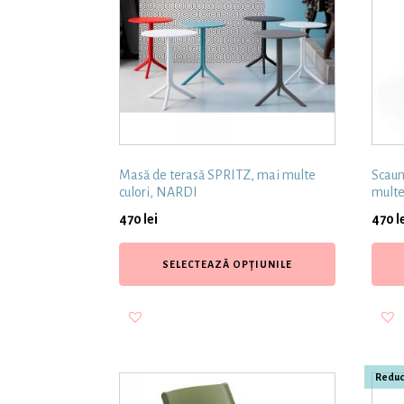
Masă de terasă SPRITZ, mai multe
Scaun
culori, NARDI
multe
470
lei
470
l
SELECTEAZĂ OPȚIUNILE
Reduc