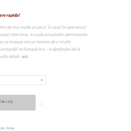
are rapida!
r de mai multe ori pe zi. În cazul în care stocul
puizat intre timp, în ciuda actualizării permanente.
oc se livreaza intr-un termen de 2-10 zile
-comandă" se livrează în 4 – 9 săptămâni de la
ulte detalii
aici.
ÎN COȘ
rasă
,
Terasa