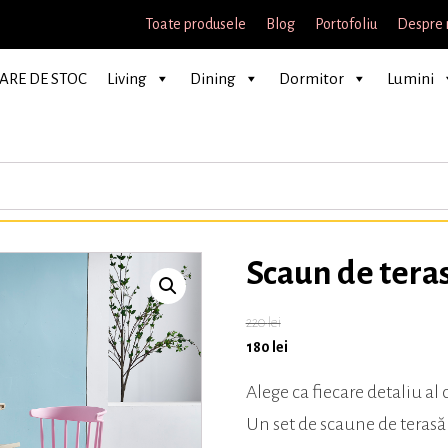
Toate produsele
Blog
Portofoliu
Despre 
ARE DE STOC
Living
Dining
Dormitor
Lumini
Scaun de tera
220
lei
180
lei
Alege ca fiecare detaliu al 
Un set de scaune de terasă 