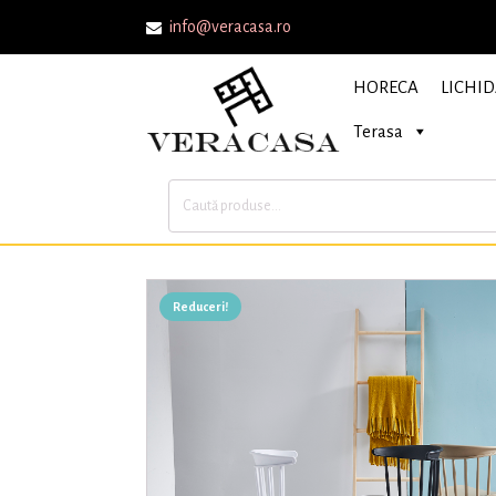
info@veracasa.ro
HORECA
LICHID
Terasa
Caută
după:
Reduceri!