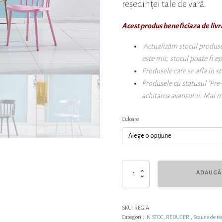
reședinței tale de vară.
Acest produs beneficiaza de livr
Actualizăm stocul produselo
este mic, stocul poate fi e
Produsele care se afla in st
Produsele cu statusul "Pre
achitarea avansului. Mai m
Culoare
Cantitate
ADAUGĂ 
Scaun
de
terasă
REGIA
SKU:
REGIA
Categorii:
IN STOC
,
REDUCERI
,
Scaune de te