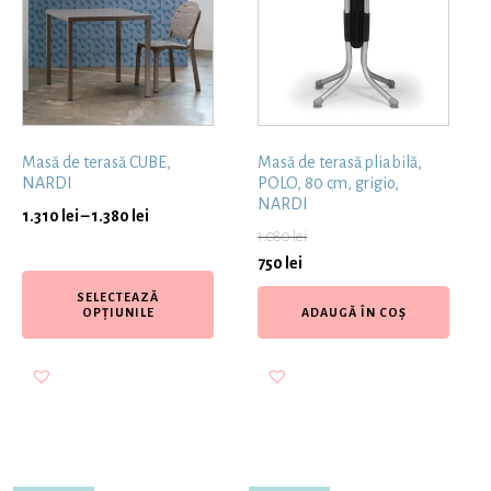
Masă de terasă CUBE,
Masă de terasă pliabilă,
NARDI
POLO, 80 cm, grigio,
NARDI
1.310
lei
–
1.380
lei
1.080
lei
750
lei
SELECTEAZĂ
OPȚIUNILE
ADAUGĂ ÎN COȘ