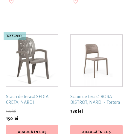
Reduceri!
Scaun de terasă SEDIA
Scaun de terasă BORA
CRETA, NARDI
BISTROT, NARDI - Tortora
170
lei
380
lei
150
lei
ADAUGĂ ÎN COȘ
ADAUGĂ ÎN COȘ