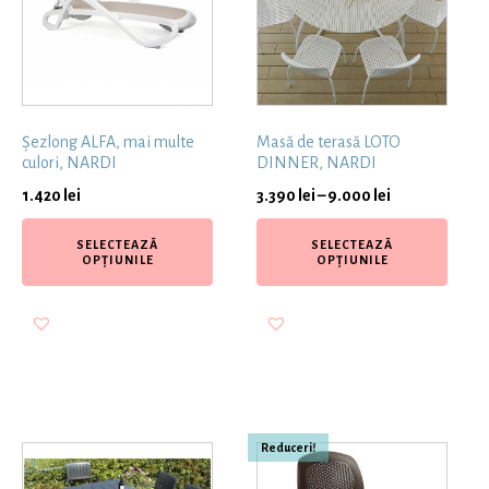
Șezlong ALFA, mai multe
Masă de terasă LOTO
culori, NARDI
DINNER, NARDI
1.420
lei
3.390
lei
–
9.000
lei
SELECTEAZĂ
SELECTEAZĂ
OPȚIUNILE
OPȚIUNILE
Reduceri!