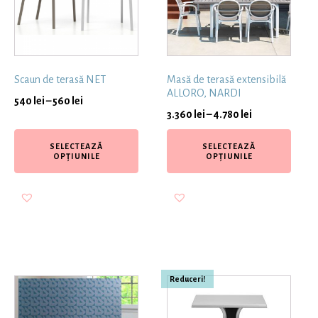
Scaun de terasă NET
Masă de terasă extensibilă
ALLORO, NARDI
540
lei
–
560
lei
3.360
lei
–
4.780
lei
SELECTEAZĂ
SELECTEAZĂ
OPȚIUNILE
OPȚIUNILE
Reduceri!