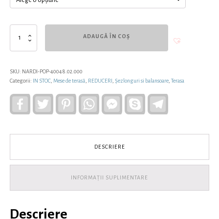
Cantitate
ADAUGĂ ÎN COȘ
Măsută
de
gradină
POP,
SKU:
NARDI-POP-40048.02.000
NARDI
Categorii:
IN STOC
,
Mese de terasă
,
REDUCERI
,
Șezlonguri si balansoare
,
Terasa
Facebook
Twitter
Pinterest
WhatsApp
Facebook
Skype
Telegram
Messenger
DESCRIERE
INFORMAȚII SUPLIMENTARE
Descriere