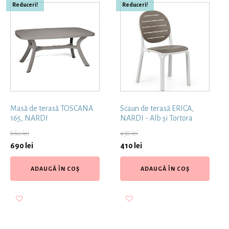
Reduceri!
Reduceri!
Masă de terasă TOSCANA
Scaun de terasă ERICA,
165, NARDI
NARDI - Alb și Tortora
860
lei
430
lei
690
lei
410
lei
ADAUGĂ ÎN COȘ
ADAUGĂ ÎN COȘ