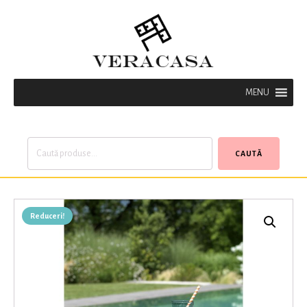
MENU
Caută
CAUTĂ
după:
Reduceri!