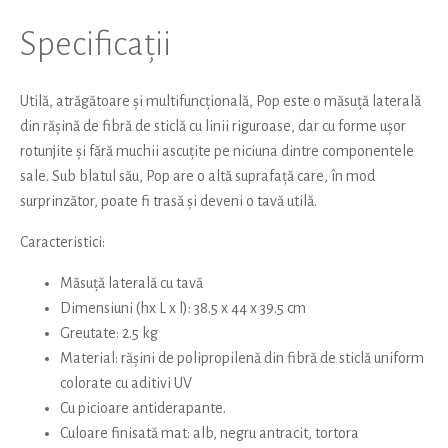
Specificații
Utilă, atrăgătoare și multifuncțională, Pop este o măsuță laterală
din rășină de fibră de sticlă cu linii riguroase, dar cu forme ușor
rotunjite și fără muchii ascuțite pe niciuna dintre componentele
sale. Sub blatul său, Pop are o altă suprafață care, în mod
surprinzător, poate fi trasă și deveni o tavă utilă.
Caracteristici:
Măsuță laterală cu tavă
Dimensiuni (hx L x l): 38.5 x 44 x 39.5 cm
Greutate: 2.5 kg
Material: rășini de polipropilenă din fibră de sticlă uniform
colorate cu aditivi UV
Cu picioare antiderapante.
Culoare finisată mat: alb, negru antracit, tortora