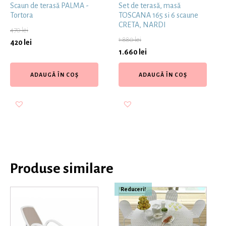
Scaun de terasă PALMA -
Set de terasă, masă
Tortora
TOSCANA 165 si 6 scaune
CRETA, NARDI
470
lei
1.880
lei
420
lei
1.660
lei
ADAUGĂ ÎN COȘ
ADAUGĂ ÎN COȘ
Produse similare
Reduceri!