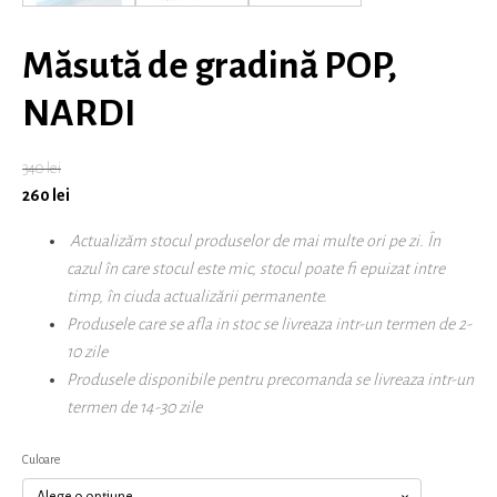
Măsută de gradină POP,
NARDI
340
lei
260
lei
Actualizăm stocul produselor de mai multe ori pe zi. În
cazul în care stocul este mic, stocul poate fi epuizat intre
timp, în ciuda actualizării permanente.
Produsele care se afla in stoc se livreaza intr-un termen de 2-
10 zile
Produsele disponibile pentru precomanda se livreaza intr-un
termen de 14-30 zile
Culoare