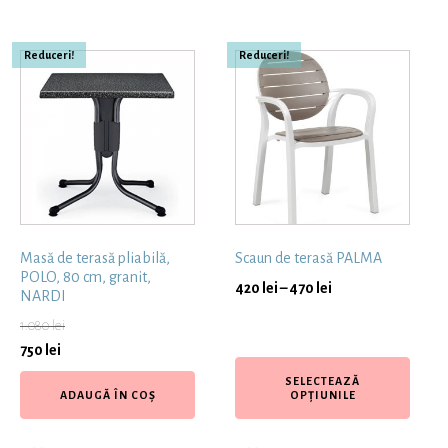
Reduceri!
Reduceri!
Masă de terasă pliabilă,
Scaun de terasă PALMA
POLO, 80 cm, granit,
420
lei
–
470
lei
NARDI
1.080
lei
750
lei
SELECTEAZĂ
ADAUGĂ ÎN COȘ
OPȚIUNILE