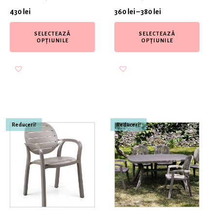
430
lei
360
lei
–
380
lei
SELECTEAZĂ
SELECTEAZĂ
OPȚIUNILE
OPȚIUNILE
Reduceri!
Reduceri!