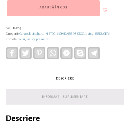
ADAUGĂ ÎN COȘ
SKU:
B-D03
Categorii:
Canapele si colțare
,
IN STOC
,
LICHIDARE DE STOC
,
Living
,
REDUCERI
Etichete:
coltar
,
luxury
,
premium
Facebook
Twitter
Pinterest
WhatsApp
Facebook
Skype
Telegram
Messenger
DESCRIERE
INFORMAȚII SUPLIMENTARE
Descriere