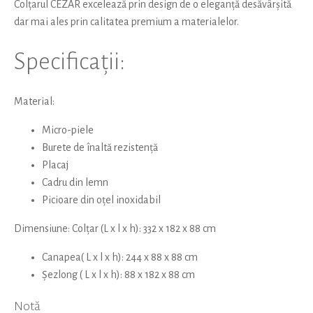
Colțarul CEZAR excelează prin design de o eleganță desăvârșită
dar mai ales prin calitatea premium a materialelor.
Specificații:
Material:
Micro-piele
Burete de înaltă rezistență
Placaj
Cadru din lemn
Picioare din oțel inoxidabil
Dimensiune: Colțar (L x l x h): 332 x 182 x 88 cm
Canapea( L x l x h): 244 x 88 x 88 cm
Șezlong ( L x l x h): 88 x 182 x 88 cm
Notă