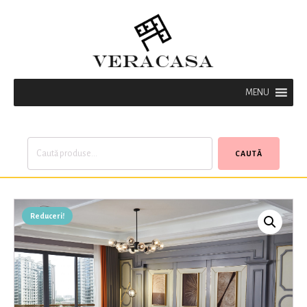
MENU
Caută
CAUTĂ
după:
Reduceri!