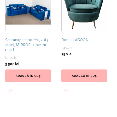
Set canapele catifea, 2 și 3
Fotoliu LAGOON
locuri, MIRROR, albastru
1.490
lei
regal
790
lei
8.900
lei
3.500
lei
ADAUGĂ ÎN COȘ
ADAUGĂ ÎN COȘ