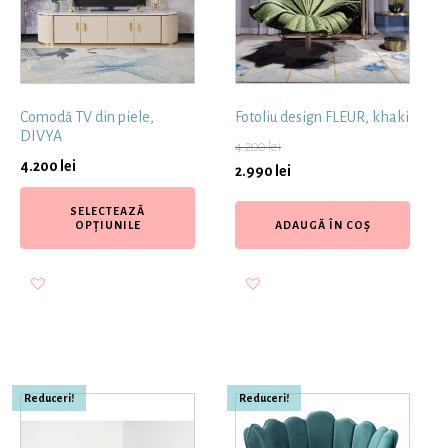
Comodă TV din piele,
Fotoliu design FLEUR, khaki
DIVYA
4.200
lei
4.200
lei
2.990
lei
SELECTEAZĂ
OPȚIUNILE
ADAUGĂ ÎN COȘ
Reduceri!
Reduceri!