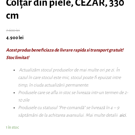
Colțar din piele, CEZAR, 330
cm
7.600
lei
4.900
lei
Acest produs beneficiaza de livrare rapida si transport gratuit!
Stoc limitat!
Actualizăm stocul produselor de mai multe ori pe zi. În
cazul în care stocul este mic, stocul poate fi epuizat intre
timp, în ciuda actualizării permanente.
Produsele care se afla in stoc se livreaza intr-un termen de 2-
10 zile
Produsele cu statusul "Pre-comandă" se livrează în 4 – 9
săptămâni
de la achitarea avansului
. Mai multe detalii
aici.
1 în stoc