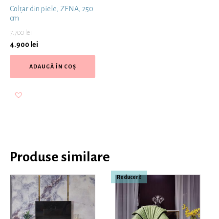
Colțar din piele, ZENA, 250
cm
7.700
lei
4.900
lei
ADAUGĂ ÎN COȘ
Produse similare
Reduceri!