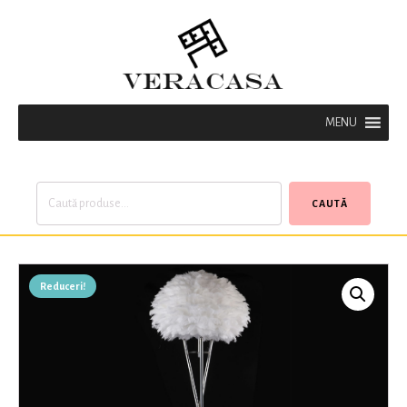
MENU
Caută
CAUTĂ
după:
Reduceri!