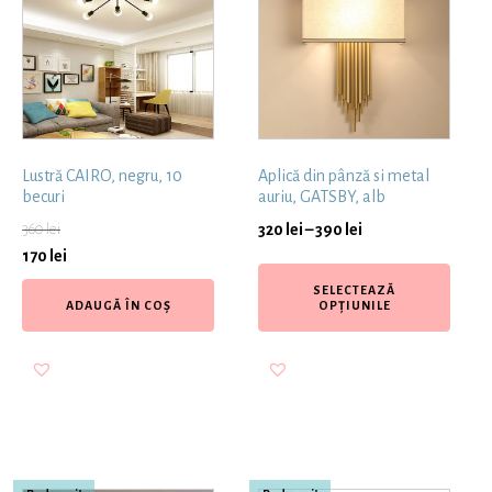
Lustră CAIRO, negru, 10
Aplică din pânză si metal
becuri
auriu, GATSBY, alb
360
lei
320
lei
–
390
lei
170
lei
SELECTEAZĂ
ADAUGĂ ÎN COȘ
OPȚIUNILE