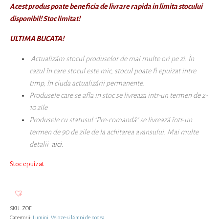
Acest produs poate beneficia de livrare rapida in limita stocului
disponibil! Stoc limitat!
ULTIMA BUCATA!
Actualizăm stocul produselor de mai multe ori pe zi. În
cazul în care stocul este mic, stocul poate fi epuizat intre
timp, în ciuda actualizării permanente.
Produsele care se afla in stoc se livreaza intr-un termen de 2-
10 zile
Produsele cu statusul "Pre-comandă" se livrează într-un
termen de 90 de zile
de la achitarea avansului
. Mai multe
detalii
aici.
Stoc epuizat
SKU:
ZOE
Categorii:
Lumini
,
Veioze și lămpi de podea