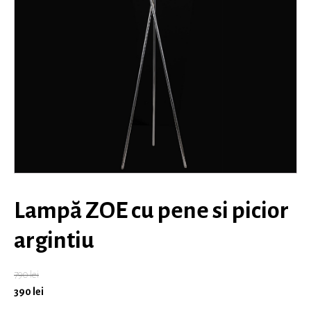
Lampă ZOE cu pene si picior
argintiu
790
lei
390
lei