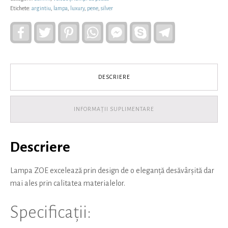
Etichete:
argintiu
,
lampa
,
luxury
,
pene
,
silver
Facebook
Twitter
Pinterest
WhatsApp
Facebook
Skype
Telegram
Messenger
DESCRIERE
INFORMAȚII SUPLIMENTARE
Descriere
Lampa ZOE excelează prin design de o eleganță desăvârșită dar
mai ales prin calitatea materialelor.
Specificații: