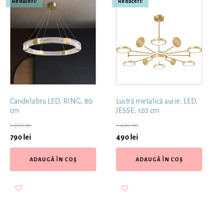
Reduceri!
Reduceri!
Candelabru LED, RING, 80
Lustră metalică aurie, LED,
cm
JESSE, 120 cm
1.290
lei
1.490
lei
790
lei
490
lei
ADAUGĂ ÎN COȘ
ADAUGĂ ÎN COȘ