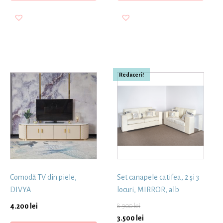
Reduceri!
Comodă TV din piele,
Set canapele catifea, 2 și 3
DIVYA
locuri, MIRROR, alb
4.200
lei
8.900
lei
3.500
lei