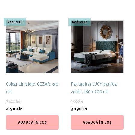
Reduceri!
Reduceri!
Colțar din piele, CEZAR, 330
Pat tapitat LUCY, catifea
cm
verde, 180 x 200 cm
7.600
lei
3.900
lei
4.900
lei
3.190
lei
ADAUGĂ ÎN COȘ
ADAUGĂ ÎN COȘ