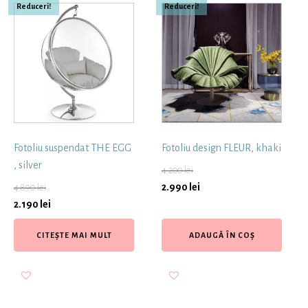
Reduceri!
Reduceri!
Fotoliu suspendat THE EGG
Fotoliu design FLEUR, khaki
, silver
4.200
lei
2.990
lei
4.890
lei
2.190
lei
CITEȘTE MAI MULT
ADAUGĂ ÎN COȘ