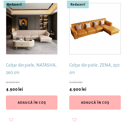
Reduceri!
Reduceri!
Colțar din piele, NATASHA,
Colțar din piele, ZENA, 250
260 cm
cm
9.970
lei
7.700
lei
4.900
lei
4.900
lei
ADAUGĂ ÎN COȘ
ADAUGĂ ÎN COȘ