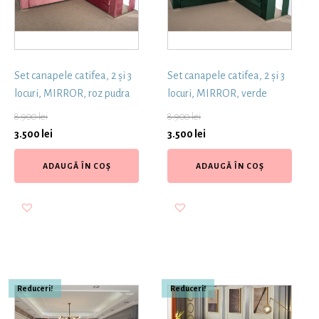
Set canapele catifea, 2 și 3
Set canapele catifea, 2 și 3
locuri, MIRROR, roz pudra
locuri, MIRROR, verde
8.900
lei
8.900
lei
3.500
lei
3.500
lei
ADAUGĂ ÎN COȘ
ADAUGĂ ÎN COȘ
Reduceri!
Reduceri!