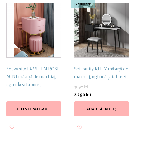
Reduceri!
Set vanity LA VIE EN ROSE,
Set vanity KELLY măsuță de
MINI măsuță de machiaj,
machiaj, oglindă și taburet
oglindă și taburet
3.890
lei
2.290
lei
CITEȘTE MAI MULT
ADAUGĂ ÎN COȘ