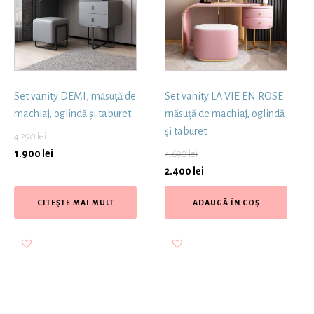
Set vanity DEMI, măsuță de
Set vanity LA VIE EN ROSE
machiaj, oglindă și taburet
măsuță de machiaj, oglindă
și taburet
4.290
lei
1.900
lei
4.690
lei
2.400
lei
CITEȘTE MAI MULT
ADAUGĂ ÎN COȘ