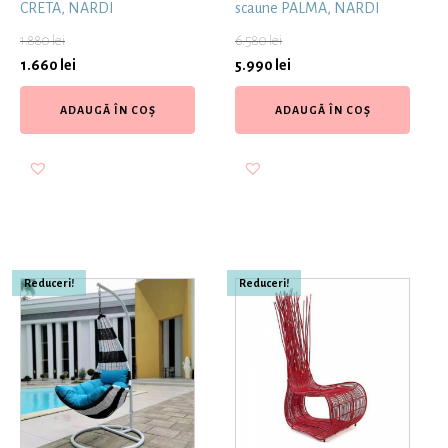
CRETA, NARDI
scaune PALMA, NARDI
1.880
lei
6.580
lei
1.660
lei
5.990
lei
ADAUGĂ ÎN COȘ
ADAUGĂ ÎN COȘ
Reduceri!
Reduceri!