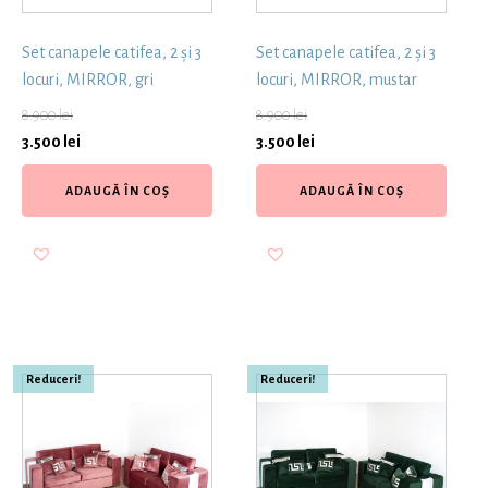
Set canapele catifea, 2 și 3
Set canapele catifea, 2 și 3
locuri, MIRROR, gri
locuri, MIRROR, mustar
8.900
lei
8.900
lei
3.500
lei
3.500
lei
ADAUGĂ ÎN COȘ
ADAUGĂ ÎN COȘ
Reduceri!
Reduceri!