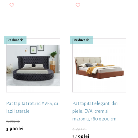
Reduceri!
Reduceri!
Pat tapitat rotund YVES, cu
Pat tapitat elegant, din
lazi laterale
piele, EVA, crem si
maroniu, 180 x 200 cm
7.490
lei
3.900
lei
4.790
lei
3.190
lei