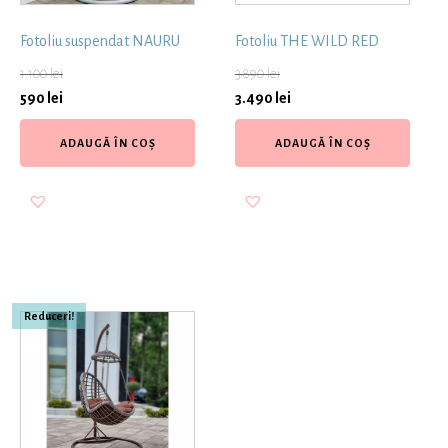
Fotoliu suspendat NAURU
Fotoliu THE WILD RED
1.100
lei
3.890
lei
590
lei
3.490
lei
ADAUGĂ ÎN COȘ
ADAUGĂ ÎN COȘ
Reduceri!