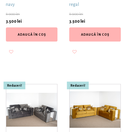
navy
regal
8.900
lei
8.900
lei
3.500
lei
3.500
lei
ADAUGĂ ÎN COȘ
ADAUGĂ ÎN COȘ
Reduceri!
Reduceri!