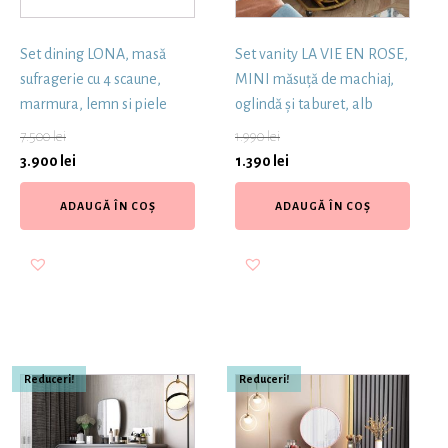
Set dining LONA, masă
Set vanity LA VIE EN ROSE,
sufragerie cu 4 scaune,
MINI măsuță de machiaj,
marmura, lemn si piele
oglindă și taburet, alb
7.500
lei
1.990
lei
3.900
lei
1.390
lei
ADAUGĂ ÎN COȘ
ADAUGĂ ÎN COȘ
Reduceri!
Reduceri!