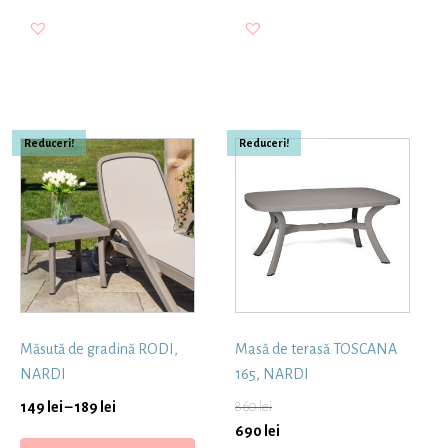
Reduceri!
Reduceri!
Măsută de gradină RODI,
Masă de terasă TOSCANA
NARDI
165, NARDI
149
lei
–
189
lei
860
lei
690
lei