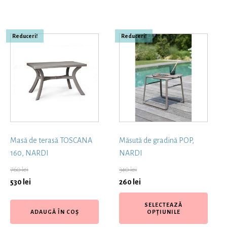
Reduceri!
Reduceri!
Masă de terasă TOSCANA
Măsută de gradină POP,
160, NARDI
NARDI
760
lei
340
lei
530
lei
260
lei
SELECTEAZĂ
ADAUGĂ ÎN COȘ
OPȚIUNILE