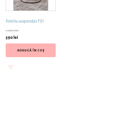
Fotoliu suspendat FIJI
1.099
lei
590
lei
ADAUGĂ ÎN COȘ