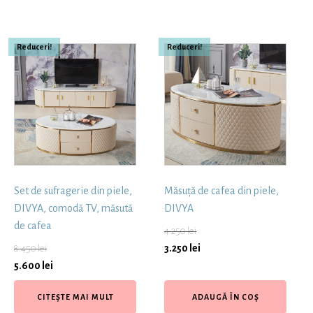
Reduceri!
Reduceri!
Set de sufragerie din piele,
Măsuță de cafea din piele,
DIVYA, comodă TV, măsută
DIVYA
de cafea
4.250
lei
3.250
lei
8.450
lei
5.600
lei
CITEȘTE MAI MULT
ADAUGĂ ÎN COȘ