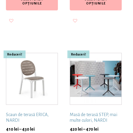
OPȚIUNILE
OPȚIUNILE
Reduceri!
Reduceri!
Scaun de terasă ERICA,
Masă de terasă STEP, mai
NARDI
multe culori, NARDI
410
lei
–
430
lei
420
lei
–
470
lei