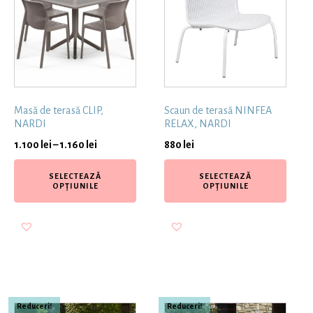
Masă de terasă CLIP,
Scaun de terasă NINFEA
NARDI
RELAX, NARDI
1.100
lei
–
1.160
lei
880
lei
SELECTEAZĂ
SELECTEAZĂ
OPȚIUNILE
OPȚIUNILE
Reduceri!
Reduceri!