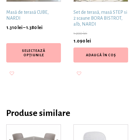
Masă de terasă CUBE,
Set de terasă, masă STEP si
NARDI
2 scaune BORA BISTROT,
alb, NARDI
1.310
lei
–
1.380
lei
1.200
lei
1.090
lei
SELECTEAZĂ
OPȚIUNILE
ADAUGĂ ÎN COȘ
Produse similare