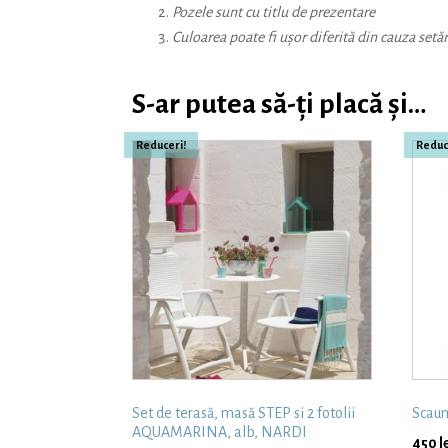
Pozele sunt cu titlu de prezentare
Culoarea poate fi ușor diferită din cauza setăr
S-ar putea să-ți placă și…
Reduceri!
Reduc
Set de terasă, masă STEP si 2 fotolii
Scau
AQUAMARINA, alb, NARDI
450
l