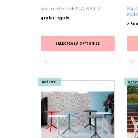
Scaun de terasă ERICA, NARDI
Masă 
MAES
410
lei
–
430
lei
2.80
SELECTEAZĂ OPȚIUNILE
Reduceri!
Reduc