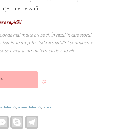
nței tale de vară.
are rapidă!
r de mai multe ori pe zi. În cazul în care stocul
puizat intre timp, în ciuda actualizării permanente.
oc se livreaza intr-un termen de 2-10 zile
OȘ
e de terasă
,
Scaune de terasă
,
Terasa
atsApp
Facebook
Skype
Telegram
Messenger