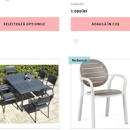
1.200
lei
1.090
lei
SELECTEAZĂ OPȚIUNILE
ADAUGĂ ÎN COȘ
Reduceri!