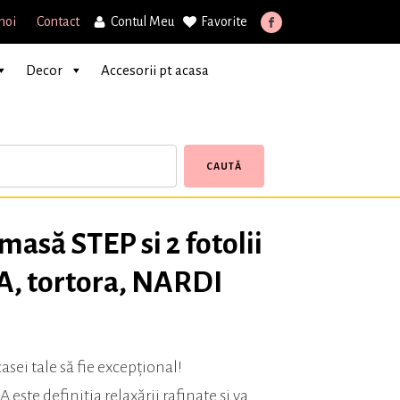
noi
Contact
Contul Meu
Favorite
Decor
Accesorii pt acasa
CAUTĂ
masă STEP si 2 fotolii
 tortora, NARDI
casei tale să fie excepțional!
ste definiția relaxării rafinate și va