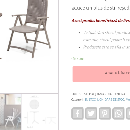
aduce un plus de stil reședi
Acest produs beneficiază de livr
Actualizăm stocul produselo
este mic, stocul poate fi e
Produsele care se afla in st
1 în stoc
ADAUGĂ ÎN C
SKU:
SET STEP AQUAMARINA TORTORA
Categorii:
IN STOC
,
LICHIDARE DE STOC
,
Mes
Facebook
Twitter
Pinterest
Wh