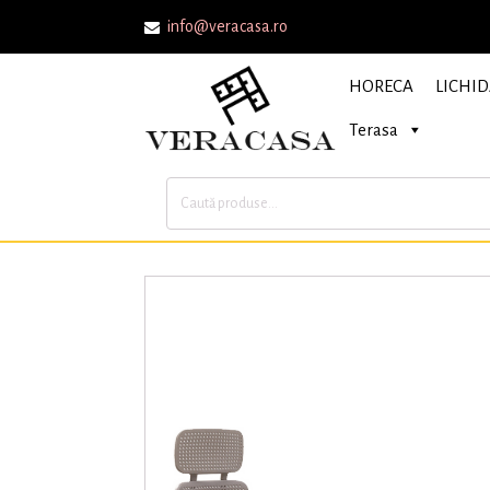
info@veracasa.ro
HORECA
LICHID
Terasa
Caută
după: