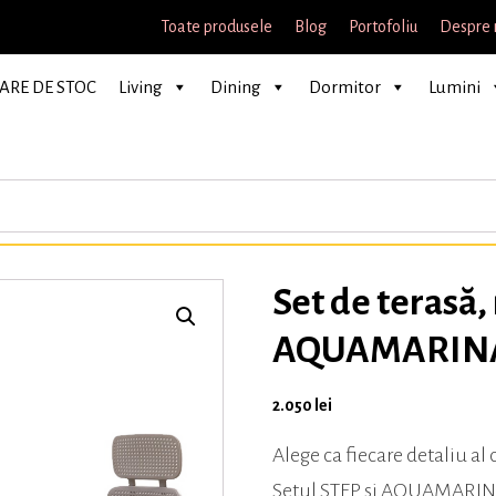
Toate produsele
Blog
Portofoliu
Despre 
ARE DE STOC
Living
Dining
Dormitor
Lumini
Set de terasă, 
AQUAMARINA,
2.050
lei
Alege ca fiecare detaliu al 
Setul STEP si AQUAMARINA e