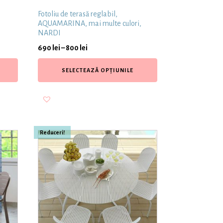
Fotoliu de terasă reglabil,
AQUAMARINA, mai multe culori,
NARDI
690
lei
–
800
lei
SELECTEAZĂ OPȚIUNILE
Reduceri!