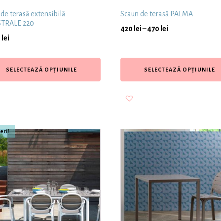
de terasă extensibilă
Scaun de terasă PALMA
TRALE 220
420
lei
–
470
lei
0
lei
SELECTEAZĂ OPȚIUNILE
SELECTEAZĂ OPȚIUNILE
eri!