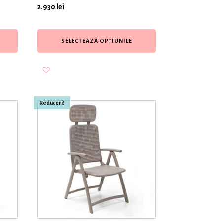
2.930
lei
SELECTEAZĂ OPȚIUNILE
Reduceri!