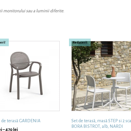
ii monitorului sau a luminii diferite.
eri!
Reduceri!
n de terasă GARDENIA
Set de terasă, masă STEP si 2 sc
BORA BISTROT, alb, NARDI
ei
–
470
lei