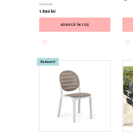
2.050
lei
1.890
lei
ADAUGĂ ÎN COȘ
Reduceri!