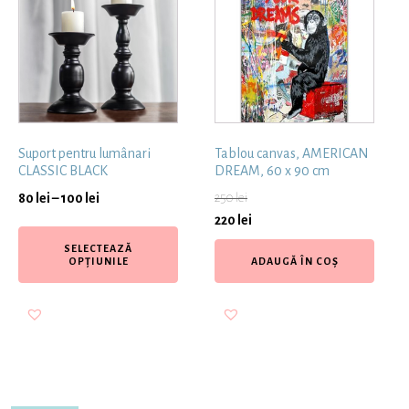
Suport pentru lumânari
Tablou canvas, AMERICAN
CLASSIC BLACK
DREAM, 60 x 90 cm
80
lei
–
100
lei
250
lei
220
lei
SELECTEAZĂ
OPȚIUNILE
ADAUGĂ ÎN COȘ