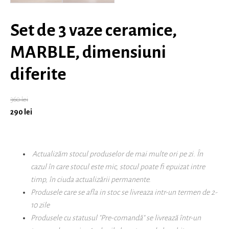
Set de 3 vaze ceramice,
MARBLE, dimensiuni
diferite
360
lei
290
lei
Actualizăm stocul produselor de mai multe ori pe zi. În
cazul în care stocul este mic, stocul poate fi epuizat intre
timp, în ciuda actualizării permanente.
Produsele care se afla in stoc se livreaza intr-un termen de 2-
10 zile
Produsele cu statusul "Pre-comandă" se livrează într-un