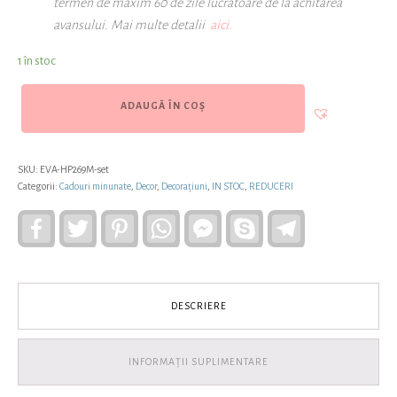
termen de maxim 60 de zile lucratoare de la achitarea
avansului. Mai multe detalii
aici.
1 în stoc
ADAUGĂ ÎN COȘ
SKU:
EVA-HP269M-set
Categorii:
Cadouri minunate
,
Decor
,
Decorațiuni
,
IN STOC
,
REDUCERI
Facebook
Twitter
Pinterest
WhatsApp
Facebook
Skype
Telegram
Messenger
DESCRIERE
INFORMAȚII SUPLIMENTARE