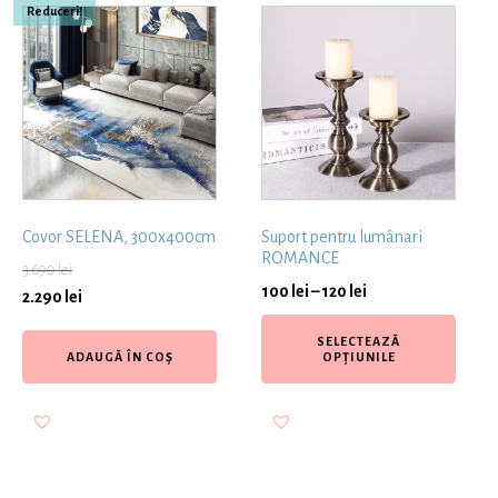
Reduceri!
Covor SELENA, 300x400cm
Suport pentru lumânari
ROMANCE
3.690
lei
100
lei
–
120
lei
2.290
lei
SELECTEAZĂ
ADAUGĂ ÎN COȘ
OPȚIUNILE