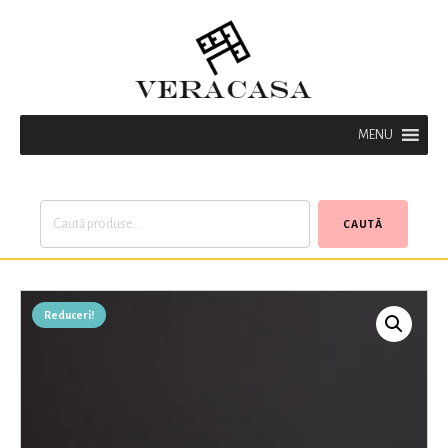
MENU
Caută
CAUTĂ
după:
Reduceri!