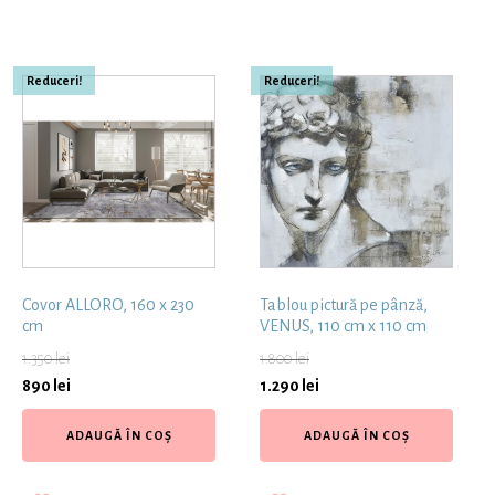
Reduceri!
Reduceri!
Covor ALLORO, 160 x 230
Tablou pictură pe pânză,
cm
VENUS, 110 cm x 110 cm
1.350
lei
1.800
lei
890
lei
1.290
lei
ADAUGĂ ÎN COȘ
ADAUGĂ ÎN COȘ