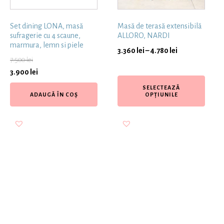
Set dining LONA, masă
Masă de terasă extensibilă
sufragerie cu 4 scaune,
ALLORO, NARDI
marmura, lemn si piele
3.360
lei
–
4.780
lei
7.500
lei
3.900
lei
SELECTEAZĂ
ADAUGĂ ÎN COȘ
OPȚIUNILE