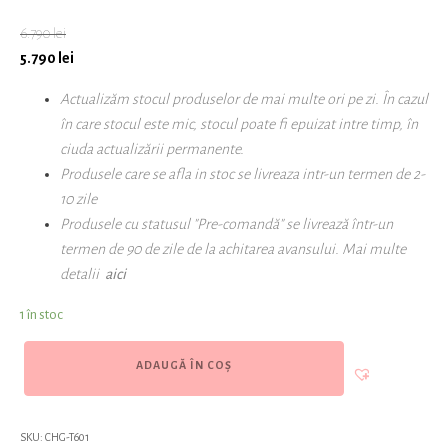
6.790
lei
5.790
lei
Actualizăm stocul produselor de mai multe ori pe zi. În cazul
în care stocul este mic, stocul poate fi epuizat intre timp, în
ciuda actualizării permanente.
Produsele care se afla in stoc se livreaza intr-un termen de 2-
10 zile
Produsele cu statusul "Pre-comandă" se livrează
într-un
termen de 90 de zile
de la achitarea
avansului
.
Mai multe
detalii
aici
1 în stoc
ADAUGĂ ÎN COȘ
SKU:
CHG-T601