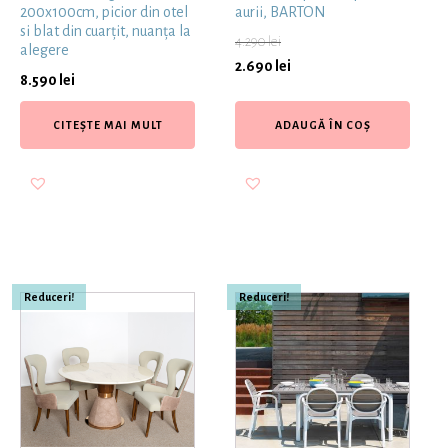
200x100cm, picior din otel
aurii, BARTON
si blat din cuarțit, nuanța la
4.290
lei
alegere
2.690
lei
8.590
lei
CITEȘTE MAI MULT
ADAUGĂ ÎN COȘ
Reduceri!
Reduceri!