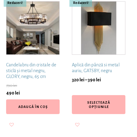
Reduceri!
Reduceri!
Candelabru din cristale de
Aplică din pânză si metal
sticlă și metal negru,
auriu, GATSBY, negru
GLORY, negru, 65 cm
320
lei
–
390
lei
790
lei
490
lei
SELECTEAZĂ
ADAUGĂ ÎN COȘ
OPȚIUNILE