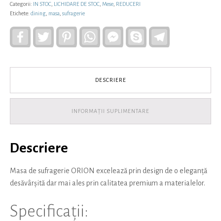
Categorii:
IN STOC
,
LICHIDARE DE STOC
,
Mese
,
REDUCERI
Etichete:
dining
,
masa
,
sufragerie
Facebook
Twitter
Pinterest
WhatsApp
Facebook
Skype
Telegram
Messenger
DESCRIERE
INFORMAȚII SUPLIMENTARE
Descriere
Masa de sufragerie ORION excelează prin design de o eleganță
desăvârșită dar mai ales prin calitatea premium a materialelor.
Specificații: