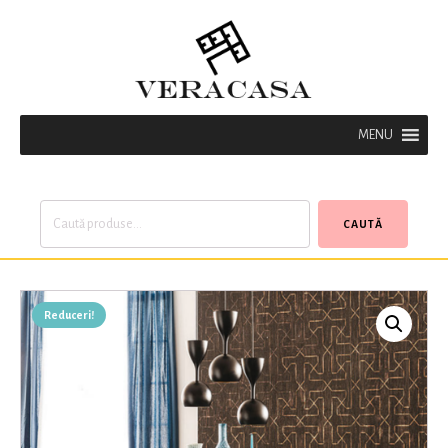
MENU
Caută
CAUTĂ
după:
Reduceri!