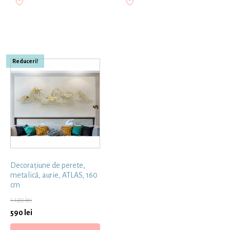
Reduceri!
Decorațiune de perete,
metalică, aurie, ATLAS, 160
cm
1.120
lei
590
lei