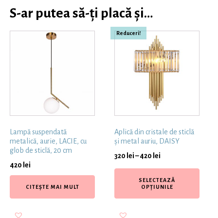
S-ar putea să-ți placă și…
Reduceri!
Lampă suspendată
Aplică din cristale de sticlă
metalică, aurie, LACIE, cu
și metal auriu, DAISY
glob de sticlă, 20 cm
320
lei
–
420
lei
420
lei
SELECTEAZĂ
CITEȘTE MAI MULT
OPȚIUNILE