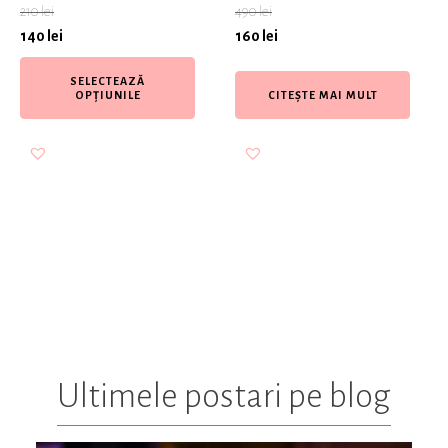
210
lei
490
lei
140
lei
160
lei
SELECTEAZĂ
OPȚIUNILE
CITEȘTE MAI MULT
Ultimele postari pe blog