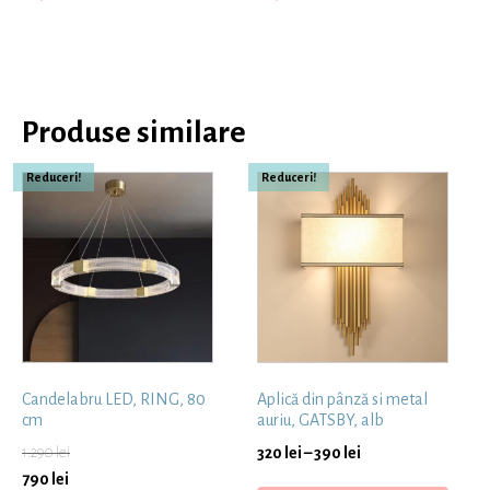
Produse similare
Reduceri!
Reduceri!
Candelabru LED, RING, 80
Aplică din pânză si metal
cm
auriu, GATSBY, alb
1.290
lei
320
lei
–
390
lei
790
lei