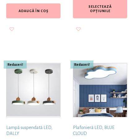
SELECTEAZĂ
ADAUGĂ ÎN COȘ
OPȚIUNILE
Reduceri!
Reduceri!
Lampă suspendată LED,
Plafonieră LED, BLUE
DALLY
CLOUD