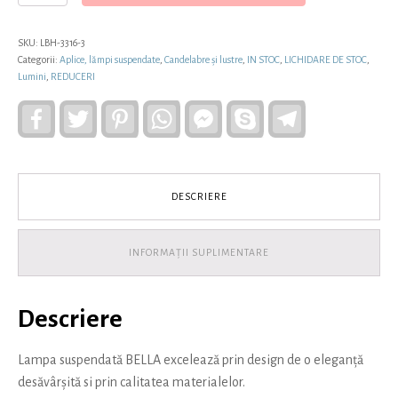
suspendată
metalică
BELLA,
SKU:
LBH-3316-3
cu
Categorii:
Aplice, lămpi suspendate
,
Candelabre și lustre
,
IN STOC
,
LICHIDARE DE STOC
,
glob
Lumini
,
REDUCERI
de
sticlă
Facebook
Twitter
Pinterest
WhatsApp
Facebook
Skype
Telegram
Messenger
de
20
cm
DESCRIERE
INFORMAȚII SUPLIMENTARE
Descriere
Lampa suspendată BELLA excelează prin design de o eleganță
desăvârșită si prin calitatea materialelor.