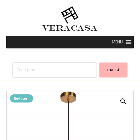
MENU
Caută
CAUTĂ
după:
Reduceri!