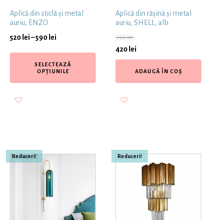
Aplică din sticlă și metal
Aplică din rășină și metal
auriu, ENZO
auriu, SHELL, alb
520
lei
–
590
lei
590
lei
420
lei
SELECTEAZĂ
OPȚIUNILE
ADAUGĂ ÎN COȘ
Reduceri!
Reduceri!