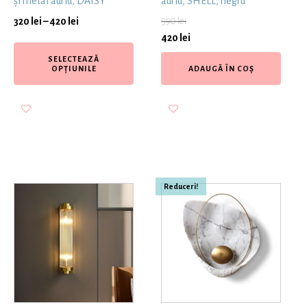
și metal auriu, DAISY
auriu, SHELL, negru
320
lei
–
420
lei
590
lei
420
lei
SELECTEAZĂ
OPȚIUNILE
ADAUGĂ ÎN COȘ
Reduceri!