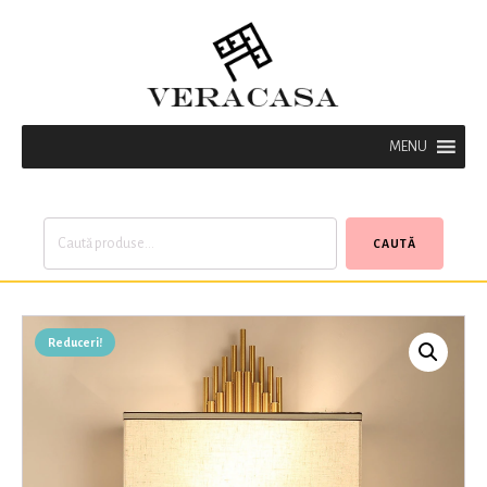
MENU
Caută
CAUTĂ
după:
Reduceri!