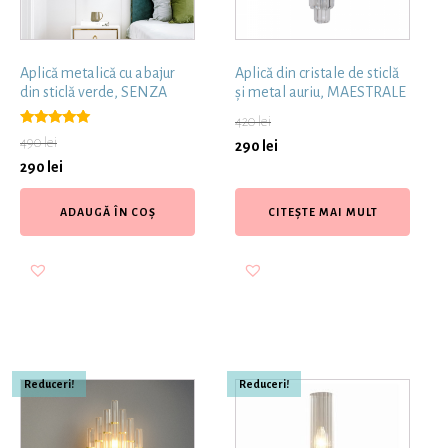
Aplică metalică cu abajur
Aplică din cristale de sticlă
din sticlă verde, SENZA
și metal auriu, MAESTRALE
420
lei
Evaluat la
490
lei
290
lei
5.00
din 5
290
lei
ADAUGĂ ÎN COȘ
CITEȘTE MAI MULT
Reduceri!
Reduceri!