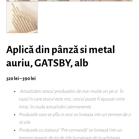
Aplică din pânză si metal
auriu, GATSBY, alb
320
lei
–
390
lei
Actualizăm stocul produselor de mai multe ori pe zi. În
cazul în care stocul este mic, stocul poate fi epuizat intre
timp, în ciuda actualizării permanente.
Produsele care se afla in stoc se livreaza intr-un termen de 2-
10 zile
Produsele cu statusul "Pre-comandă" se livrează
într-un
termen maxim de 60 de zile lucratoare
de la achitarea