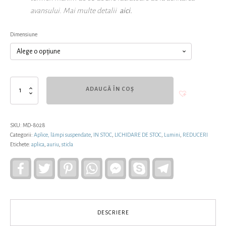
avansului
. Mai multe detalii
aici.
Dimensiune
Cantitate
ADAUGĂ ÎN COȘ
Aplică
din
pânză
si
SKU:
MD-8028
metal
Categorii:
Aplice, lămpi suspendate
,
IN STOC
,
LICHIDARE DE STOC
,
Lumini
,
REDUCERI
auriu,
Etichete:
aplica
,
auriu
,
sticla
GATSBY,
alb
Facebook
Twitter
Pinterest
WhatsApp
Facebook
Skype
Telegram
Messenger
DESCRIERE