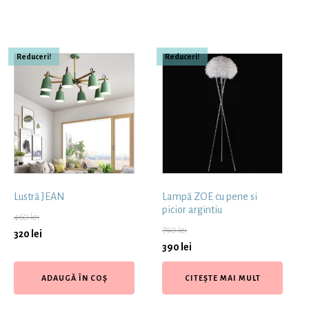
Reduceri!
Reduceri!
Lustră JEAN
Lampă ZOE cu pene si
picior argintiu
460
lei
790
lei
320
lei
390
lei
ADAUGĂ ÎN COȘ
CITEȘTE MAI MULT