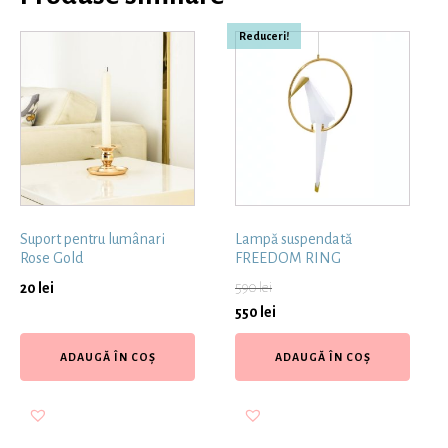
Reduceri!
Suport pentru lumânari
Lampă suspendată
Rose Gold
FREEDOM RING
20
lei
590
lei
550
lei
ADAUGĂ ÎN COȘ
ADAUGĂ ÎN COȘ