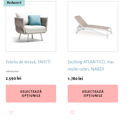
Reduceri!
Fotoliu de terasă, TAHITI
Șezlong ATLANTICO, mai
multe culori, NARDI
3.890
lei
2.590
lei
1.780
lei
SELECTEAZĂ
SELECTEAZĂ
OPȚIUNILE
OPȚIUNILE