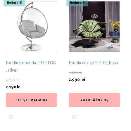
Reduceri!
Reduceri!
Fotoliu suspendat THE EGG
Fotoliu design FLEUR, khaki
, silver
4.200
lei
2.990
lei
4.890
lei
2.190
lei
CITEȘTE MAI MULT
ADAUGĂ ÎN COȘ