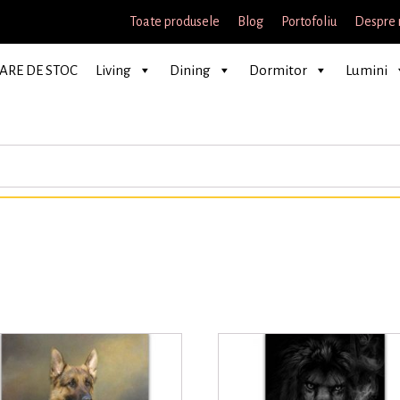
Toate produsele
Blog
Portofoliu
Despre 
ARE DE STOC
Living
Dining
Dormitor
Lumini