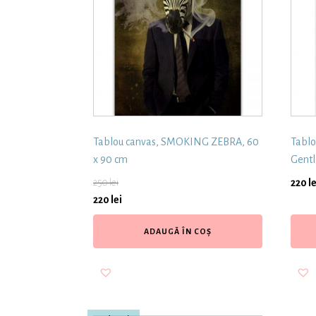
Tablou canvas, SMOKING ZEBRA, 60
Tablo
x 90 cm
Gentl
250
lei
220
le
220
lei
ADAUGĂ ÎN COȘ