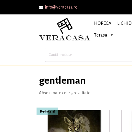
info@veracasa.ro
HORECA
LICHID
Terasa
Caută
după:
gentleman
Afișez toate cele 5 rezultate
Reduceri!