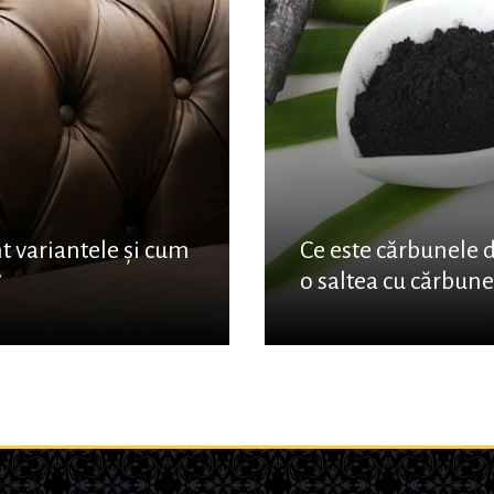
nt variantele și cum
Ce este cărbunele 
?
o saltea cu cărbun