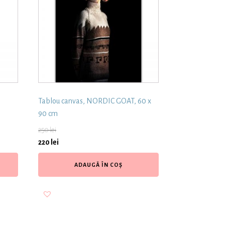
Tablou canvas, NORDIC GOAT, 60 x
90 cm
250
lei
220
lei
ADAUGĂ ÎN COȘ