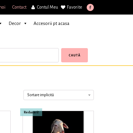
noi
Contact
Contul Meu
Favorite
Decor
Accesorii pt acasa
CAUTĂ
Reduceri!