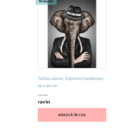
Reduceri!
Tablou canvas, Elephant Gentleman,
60 x 90 cm
220
lei
190
lei
ADAUGĂ ÎN COȘ