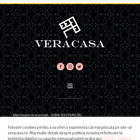
Toate drepturile rezervate - VOPAX SOLUTIONS SRL
Folosim cookies pentru a va oferi o experienta cat mai placuta pe site-ul
veracasa.ro. Mai multe detalii despre politica noastra referitoare la
protectia datelor cu caracter personal puteti vedea aici:
GDPR - Politica