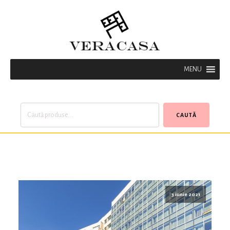
MENU
Caută
CAUTĂ
după:
3 iunie 2021